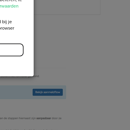
orwaarden
 bij je
browser