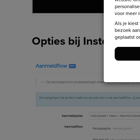
personalis
voor meer i
Als je kiest
bezoek aan 
Opties bij Instellin
geplaatst o