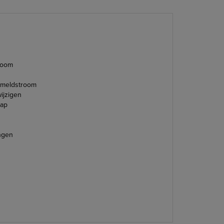
troom
nmeldstroom
ijzigen
tap
ingen