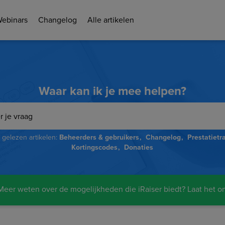
Webinars
Changelog
Alle artikelen
Waar kan ik je mee helpen?
gelezen artikelen:
Beheerders & gebruikers
Changelog
Prestatietr
Kortingscodes
Donaties
eer weten over de mogelijkheden die iRaiser biedt? Laat het o