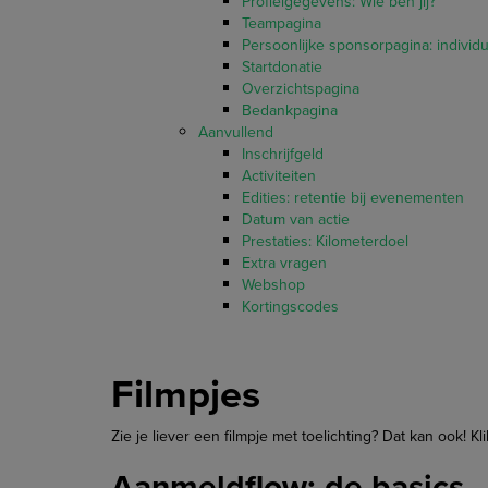
Profielgegevens: Wie ben jij?
Teampagina
Persoonlijke sponsorpagina: individ
Startdonatie
Overzichtspagina
Bedankpagina
Aanvullend
Inschrijfgeld
Activiteiten
Edities: retentie bij evenementen
Datum van actie
Prestaties: Kilometerdoel
Extra vragen
Webshop
Kortingscodes
Filmpjes
Zie je liever een filmpje met toelichting? Dat kan ook! K
Aanmeldflow: de basics