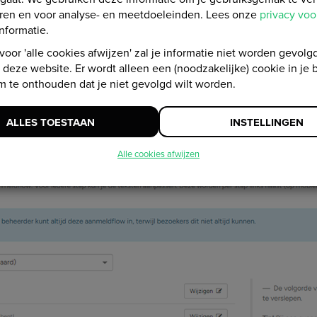
eren en voor analyse- en meetdoeleinden. Lees onze
privacy vo
nformatie.
 voor 'alle cookies afwijzen' zal je informatie niet worden gevolgd
deze website. Er wordt alleen een (noodzakelijke) cookie in je 
gen > Aanmeldflow
m te onthouden dat je niet gevolgd wilt worden.
ALLES TOESTAAN
INSTELLINGEN
Alle cookies afwijzen