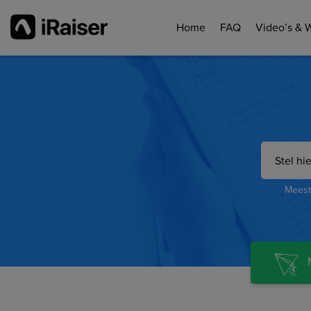
Home
FAQ
Video’s & 
Meest 
M