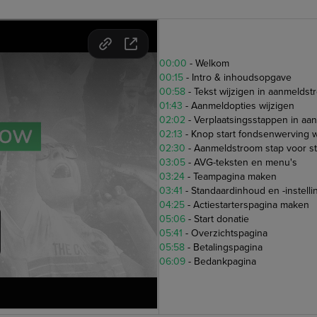
00:00
-
Welkom
00:15
-
Intro & inhoudsopgave
00:58
-
Tekst wijzigen in aanmelds
01:43
-
Aanmeldopties wijzigen
02:02
-
Verplaatsingsstappen in aa
02:13
-
Knop start fondsenwerving w
02:30
-
Aanmeldstroom stap voor s
03:05
-
AVG-teksten en menu's
03:24
-
Teampagina maken
03:41
-
Standaardinhoud en -instell
04:25
-
Actiestarterspagina maken
05:06
-
Start donatie
05:41
-
Overzichtspagina
05:58
-
Betalingspagina
06:09
-
Bedankpagina