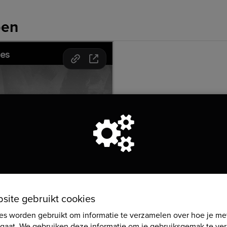
pen
00:00
-
Welkom
00:31
-
Registratiekosten
02:05
-
Activiteiten
03:15
-
Edities & badges
05:07
-
Afteldatum
05:31
-
Prestatie
05:49
-
Aanvullende vragen
06:08
-
Webshop
06:54
-
Coupons
bsite gebruikt cookies
es worden gebruikt om informatie te verzamelen over hoe je me
gaat. We gebruiken deze informatie om je gebruiksgemak te ver