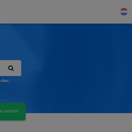
acker
ns weten!