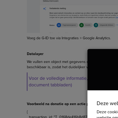
Voeg de G-ID toe via Integraties > Google Analytics.
Datalayer
We vullen een object met gegevens die in de window.da
beschikbaar is, zodat het duidelijker wordt wat voor g
Voor de volledige informatie, zie het bestan
document tabbladen)
Deze we
Voorbeeld na donatie op een actie pagina:
Deze cooki
{
transaction_id: "T_0168de416b8d87cb47af12270e6a2a
website om