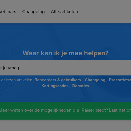
Webinars
Changelog
Alle artikelen
Waar kan ik je mee helpen?
gelezen artikelen:
Beheerders & gebruikers
Changelog
Prestatietr
Kortingscodes
Donaties
eer weten over de mogelijkheden die iRaiser biedt? Laat het o