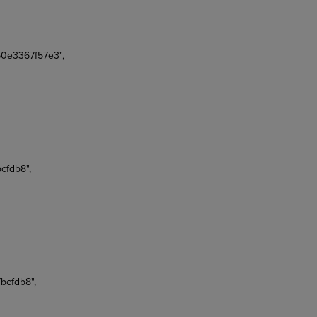
0e3367f57e3",
cfdb8",
bcfdb8",