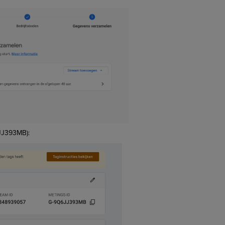
6JJ393MB):