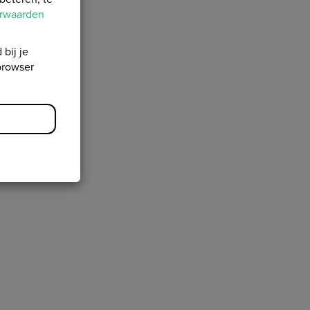
orwaarden
 bij je
browser