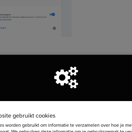
taLayer worden gepusht zodat het kan worden gebruikt door Googles Ta
egevens verwacht worden.
d: "
Google Analytics 4 - Donation Purchase Event Docume
bsite gebruikt cookies
es worden gebruikt om informatie te verzamelen over hoe je me
6cd6243c1f",
gaat. We gebruiken deze informatie om je gebruiksgemak te ver