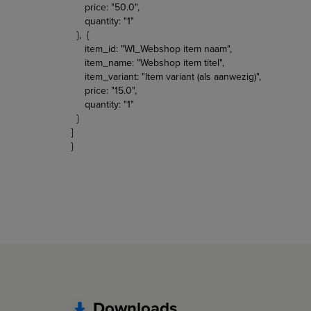
price: "50.0",
quantity: "1"
}, {
item_id: "WI_Webshop item naam",
item_name: "Webshop item titel",
item_variant: "Item variant (als aanwezig)",
price: "15.0",
quantity: "1"
}
]
}
Downloads