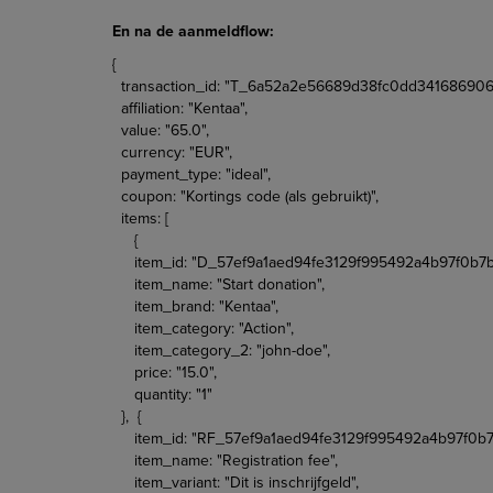
En na de aanmeldflow:
{
transaction_id: "T_6a52a2e56689d38fc0dd341686906
affiliation: "Kentaa",
value: "65.0",
currency: "EUR",
payment_type: "ideal",
coupon: "Kortings code (als gebruikt)",
items: [
{
item_id: "D_57ef9a1aed94fe3129f995492a4b97f0b7b
item_name: "Start donation",
item_brand: "Kentaa",
item_category: "Action",
item_category_2: "john-doe",
price: "15.0",
quantity: "1"
}, {
item_id: "RF_57ef9a1aed94fe3129f995492a4b97f0b7
item_name: "Registration fee",
item_variant: "Dit is inschrijfgeld",