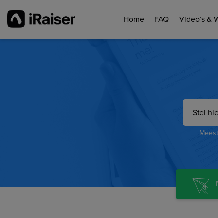
Home
FAQ
Video’s & 
Meest 
M