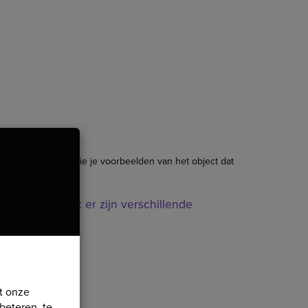
g Manager. Hier zie je voorbeelden van het object dat
ntation
" (let op: er zijn verschillende
t onze
beteren, te