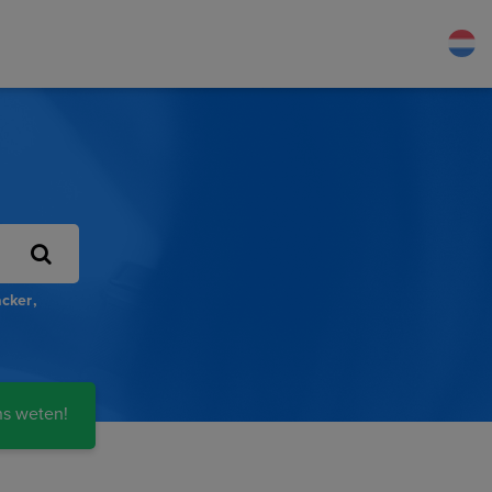
acker
ns weten!