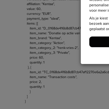
affiliation: "Kentaa",
personalis
value: 60,
voor meer i
currency: "EUR",
Als je kiest
payment_type: "ideal",
bezoek aan 
items: [{
item_id: "D_0168de416b8d87cb47af12270e6a2a6cd62
geplaatst o
item_name: "Donatie op actie van Henk Vries",
item_brand: "Kentaa",
item_category: "Action",
item_category_2: "henk-vries-2",
item_category_3: "Private",
price: 60,
quantity: 1
}, {
item_id: "TC_0168de416b8d87cb47af12270e6a2a6cd6
item_name: "Transaction costs",
price: 2,
quantity: 1
}
]
}