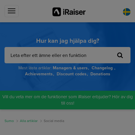
Hur kan jag hjälpa dig?
Mest lästa artiklar:
Managers & users
Changelog
Achievements
Discount codes
Donations
Vill du veta mer om de funktioner som iRaiser erbjuder? Hör av dig
till oss!
Sumo
Alla artiklar
Social media