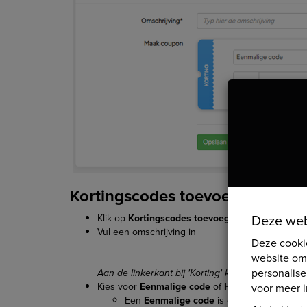
Kortingscodes toevoegen
Deze we
Klik op
Kortingscodes toevoegen
Vul een omschrijving in
Deze cooki
website om
personalis
Aan de linkerkant bij 'Korting' kun je de soort cod
Kies voor
Eenmalige code
of
Herbruikbare code
voor meer i
Een
Eenmalige code
is een code die slech