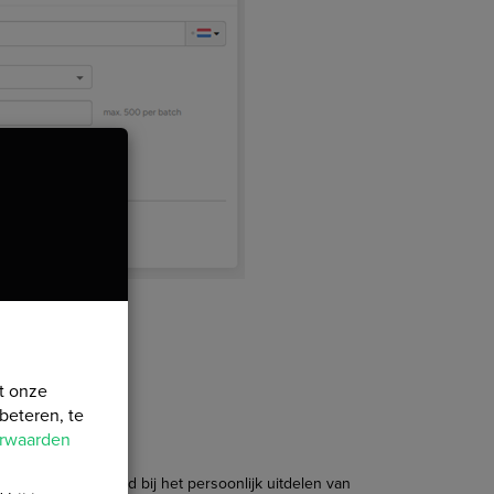
t onze
beteren, te
orwaarden
uiken. Bijvoorbeeld bij het persoonlijk uitdelen van