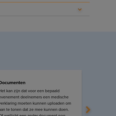
Documenten
Inschrijf
Het kan zijn dat voor een bepaald
Bij de aa
evenement deelnemers een medische
deelnemer/
verklaring moeten kunnen uploaden om
om inschri
aan te tonen dat ze mee kunnen doen.
inschrijv
Of wellicht een ander document nog
opmaken v