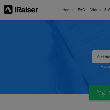
Home
FAQ
Video’s & 
Meest 
M