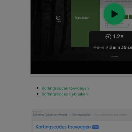
Kortingscodes toevoegen
Kortingscodes gebruiken