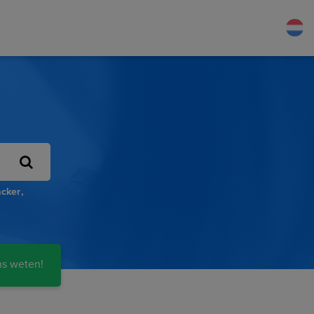
acker
ns weten!