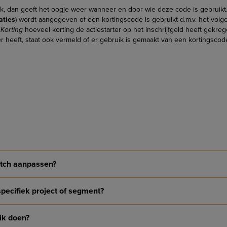
k, dan geeft het oogje weer wanneer en door wie deze code is gebruikt.
aties
) wordt aangegeven of een kortingscode is gebruikt d.m.v. het vol
m
Korting
hoeveel korting de actiestarter op het inschrijfgeld heeft gekre
ter heeft, staat ook vermeld of er gebruik is gemaakt van een kortingscod
atch aanpassen?
specifiek project of segment?
ik doen?