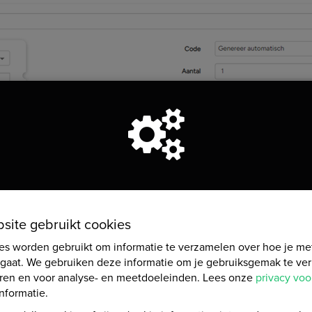
bsite gebruikt cookies
es worden gebruikt om informatie te verzamelen over hoe je me
gaat. We gebruiken deze informatie om je gebruiksgemak te ver
eren en voor analyse- en meetdoeleinden. Lees onze
privacy vo
e en de korting instellen:
nformatie.
ts één keer gebruik wordt. Kies deze als je verschillende codes wilt gebr