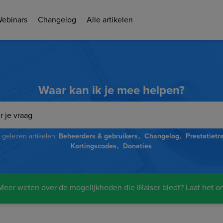
Webinars
Changelog
Alle artikelen
Waar kan ik je mee helpen?
gelezen artikelen:
Beheerders & gebruikers
Changelog
Prestatietr
Kortingscodes
Donaties
eer weten over de mogelijkheden die iRaiser biedt? Laat het o