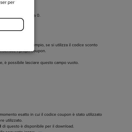
wser per
i essere inferiore a 0.
ssere utile, ad esempio, se si utilizza il codice sconto
 inserisce i propri coupon.
ine, è possibile lasciare questo campo vuoto.
l momento esatto in cui il codice coupon è stato utilizzato
e utilizzato.
l
di questo è disponibile per il download.