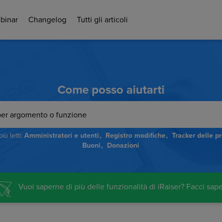
binar
Changelog
Tutti gli articoli
Come posso aiutarti
più letti:
Amministratori e utenti
Registro modifiche
Tracker delle p
Buoni
Donazioni
Vuoi saperne di più delle funzionalità di iRaiser? Facci sape