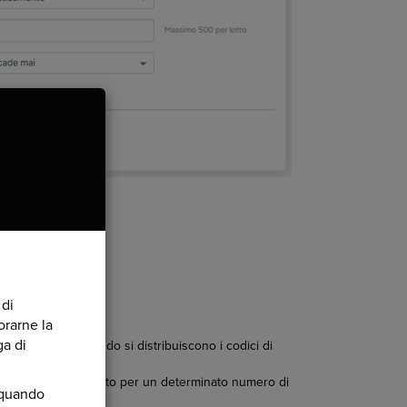
 di
orarne la
ga di
i. Ad esempio, quando si distribuiscono i codici di
 può essere utilizzato per un determinato numero di
e quando