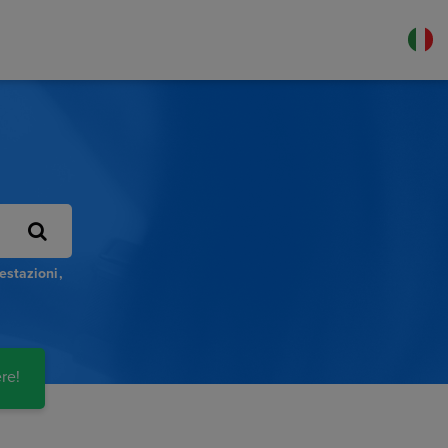
restazioni
re!