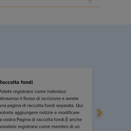
Raccolta fondi
Pagine m
Potete registrarvi come individuo
È possibile
attraverso il flusso di iscrizione e avrete
fondi che 
una pagina di raccolta fondi separata. Qui
Impostazi
potrete aggiungere notizie e modificare
raccolta f
la vostra Pagina di raccolta fondi.È anche
ogni livello
possibile registrarsi come membro di un
Mini siti, 