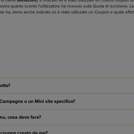
e di menu
Donazioni
), è indicato se è stato utilizzato un codice coupon 
stra quanto sconto l'utilizzatore ha ricevuto sulla Quota di iscrizione. 
te ha, viene anche indicato se è stato utilizzato un Coupon e quale effett
otto?
Campagna o un Mini sito specifico?
nu, cosa devo fare?
ce coupon creato da me?