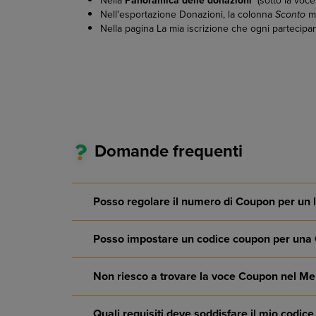
Nella
Panoramica delle donazioni
(sotto la voc
Nell'esportazione Donazioni, la colonna
Sconto
mo
Nella pagina La mia iscrizione che ogni partecipan
Domande frequenti
Posso regolare il numero di Coupon per un l
Posso impostare un codice coupon per una 
Non riesco a trovare la voce Coupon nel Me
Quali requisiti deve soddisfare il mio codi