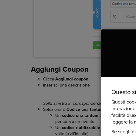
Aggiungi Coupon
Clicca
Aggiungi coupon
inserisci una descrizione
Questo s
Questi cook
Sulla sinistra in corrispondenza di 'Coupon è poss
interazione
Selezionare
Codice una tantum
o
Codice riutili
facilità d'u
Un
codice una tantum
è un codice che vien
leggere la 
persona a un evento.
Un
codice riutilizzabile
è un codice generi
Se scegli di
volte (o all'infinito).