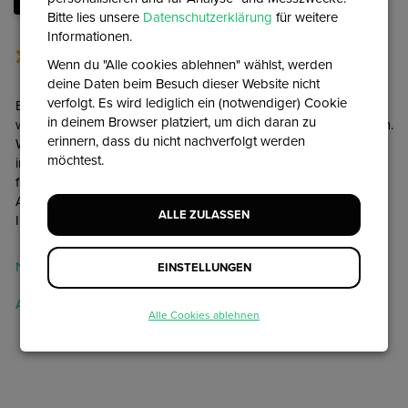
Bitte lies unsere
Datenschutzerklärung
für weitere
Informationen.
Onboarding
Wenn du "Alle cookies ablehnen" wählst, werden
deine Daten beim Besuch dieser Website nicht
verfolgt. Es wird lediglich ein (notwendiger) Cookie
Eine neue Website, herzlichen Glückwunsch! Hier finden Sie
in deinem Browser platziert, um dich daran zu
weitere Informationen zu den ersten Schritten mit Ihrer Plattform.
erinnern, dass du nicht nachverfolgt werden
Werfen Sie einen Blick auf die Vorlagen, denn wenn Sie
möchtest.
irgendwann wechseln wollen, können Sie das tun. Außerdem
finden Sie Informationen über die Anbindung der Website,
Anleitungen für die Verknüpfung mit Ihrem PSP und
ALLE ZULASSEN
Informationen über Domain, Hosting und DNS und SSL.
Neu auf der Plattform
EINSTELLUNGEN
Anbindung einer neuen Website
Alle Cookies ablehnen