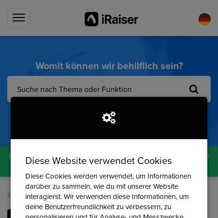
Womit können wir behilflich sein?
Meistgelesene Artikel:
Administratoren & Benutzer
Änderungsliste
Leistungstracker
Gutscheincodes
Spenden
Möchtest du mehr über die Funktionalitäten erfahren, die iRaiser
Diese Website verwendet Cookies
anbietet? Gib uns gerne Bescheid!
Diese Cookies werden verwendet, um Informationen
darüber zu sammeln, wie du mit unserer Website
Sumo
Kategorien
Onboarding
interagierst. Wir verwenden diese Informationen, um
deine Benutzerfreundlichkeit zu verbessern, zu
personalisieren und für Analyse- und Messzwecke.
EINE KATEGORIE AUSWÄHLEN