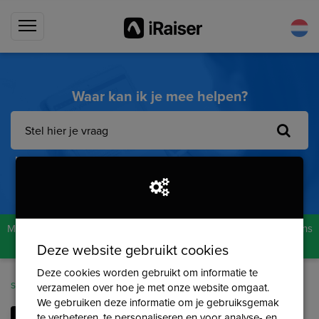
Waar kan ik je mee helpen?
Meest gelezen artikelen:
Beheerders & gebruikers
Changelog
Prestatietracker
Kortingscodes
Donaties
Meer weten over de mogelijkheden die iRaiser biedt? Laat het ons
weten!
Deze website gebruikt cookies
Deze cookies worden gebruikt om informatie te
Sumo
Categorieën
Projectenmodule
verzamelen over hoe je met onze website omgaat.
We gebruiken deze informatie om je gebruiksgemak
te verbeteren, te personaliseren en voor analyse- en
SELECTEER EEN CATEGORIE