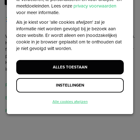
meetdoeleinden. Lees onze
privacy voorwaarden
voor meer informatie.
Projectenmodule
Als je kiest voor 'alle cookies afwijzen' zal je
informatie niet worden gevolgd bij je bezoek aan
deze website. Er wordt alleen een (noodzakelijke)
Wat jouw project ook is, je kunt het kwijt op het Kentaa platform.
cookie in je browser geplaatst om te onthouden dat
Hier vertellen we je meer over project-specifieke instellingen en
je niet gevolgd wilt worden.
functionaliteiten. Zo kun je streefbedragen en de afteldatum per
project instellen. En kun je gemakkelijk een project kopiëren.
Handig bijvoorbeeld voor evenementen waarbij je projecten
ALLES TOESTAAN
inzet voor afstanden waarbij de inhoud vrijwel gelijk is.
Project sluiten
INSTELLINGEN
Extra vragen
Alle cookies afwijzen
Projecten