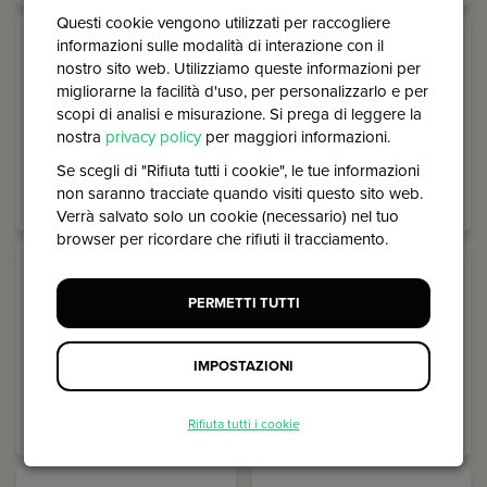
Questi cookie vengono utilizzati per raccogliere
informazioni sulle modalità di interazione con il
nostro sito web. Utilizziamo queste informazioni per
Comunicazione
Contenuto
migliorarne la facilità d'uso, per personalizzarlo e per
scopi di analisi e misurazione. Si prega di leggere la
nostra
privacy policy
per maggiori informazioni.
Se scegli di "Rifiuta tutti i cookie", le tue informazioni
non saranno tracciate quando visiti questo sito web.
Verrà salvato solo un cookie (necessario) nel tuo
browser per ricordare che rifiuti il tracciamento.
Data
Donazioni
PERMETTI TUTTI
IMPOSTAZIONI
Rifiuta tutti i cookie