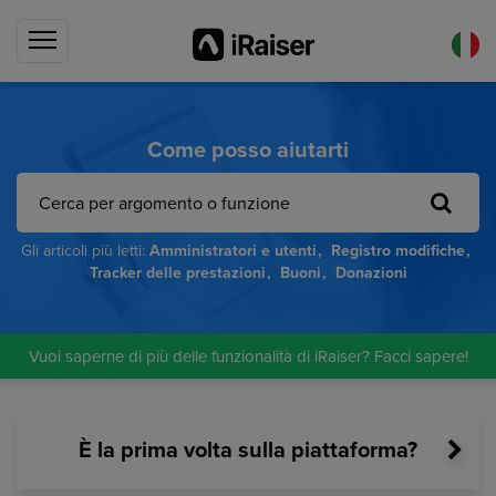
Come posso aiutarti
Gli articoli più letti:
Amministratori e utenti
Registro modifiche
Tracker delle prestazioni
Buoni
Donazioni
Vuoi saperne di più delle funzionalità di iRaiser? Facci sapere!
È la prima volta sulla piattaforma?