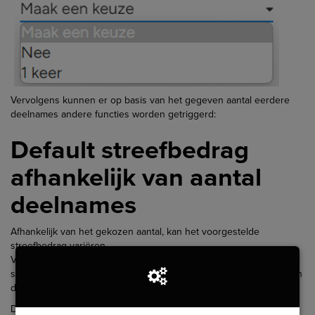
Vervolgens kunnen er op basis van het gegeven aantal eerdere
deelnames andere functies worden getriggerd:
Default streefbedrag
afhankelijk van aantal
deelnames
Afhankelijk van het gekozen aantal, kan het voorgestelde
streefbedrag variëren.
Voorbeeld: Doe je voor de eerste keer mee, dan is het minimale
streefbedrag €300,-. Die je voor de tweede keer of vaker mee aan
dit evenement, dan is het minimale streefbedrag € 250,-.
Dit kan je instellen op het niveau waar men zich kan inschrijven,