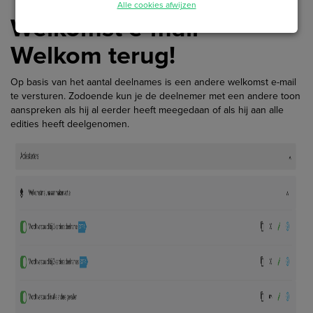
Alle cookies afwijzen
Welkomst e-mail -
Welkom terug!
Op basis van het aantal deelnames is een andere welkomst e-mail
te versturen. Zodoende kun je de deelnemer met een andere toon
aanspreken als hij al eerder heeft meegedaan of als hij aan alle
edities heeft deelgenomen.