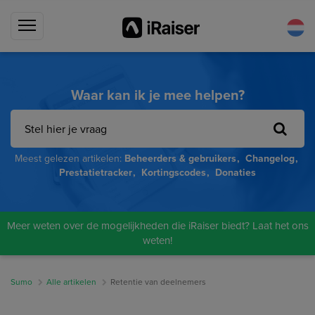
Waar kan ik je mee helpen?
Meest gelezen artikelen:
Beheerders & gebruikers
Changelog
Prestatietracker
Kortingscodes
Donaties
Meer weten over de mogelijkheden die iRaiser biedt? Laat het ons
weten!
Sumo
Alle artikelen
Retentie van deelnemers