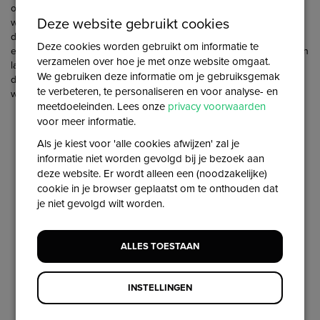
onder
Instellingen > Instellen streefbedragen
. Daar kan er
Deze website gebruikt cookies
worden gekozen voor een streefbedrag, afhankelijk van het aantal
deelnames. Op deze manier kun je deelnemers die al een keer
Deze cookies worden gebruikt om informatie te
een heel hoog bedrag op hebben gehaald, een volgende keer een
verzamelen over hoe je met onze website omgaat.
lager minimaal bedrag laten ophalen. In de praktijk zie je dan vaak
We gebruiken deze informatie om je gebruiksgemak
dat ze alsnog een mooi bedrag ophalen, terwijl de drempel om
te verbeteren, te personaliseren en voor analyse- en
weer mee te doen en een bedrag te vragen lager is.
meetdoeleinden. Lees onze
privacy voorwaarden
voor meer informatie.
Als je kiest voor 'alle cookies afwijzen' zal je
informatie niet worden gevolgd bij je bezoek aan
deze website. Er wordt alleen een (noodzakelijke)
cookie in je browser geplaatst om te onthouden dat
je niet gevolgd wilt worden.
ALLES TOESTAAN
INSTELLINGEN