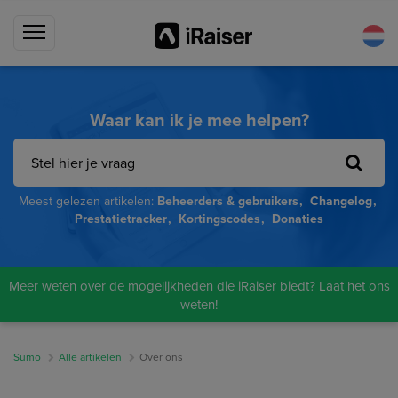
Waar kan ik je mee helpen?
Meest gelezen artikelen:
Beheerders & gebruikers
Changelog
Prestatietracker
Kortingscodes
Donaties
Meer weten over de mogelijkheden die iRaiser biedt? Laat het ons
weten!
Sumo
Alle artikelen
Over ons