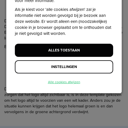
voor meer informatie.
Homepage (behalve de
eerste template
)
Als je kiest voor 'alle cookies afwijzen' zal je
Widget
informatie niet worden gevolgd bij je bezoek aan
De tekst in de omschrijving van de over ons tekst is platte tekst.
deze website. Er wordt alleen een (noodzakelijke)
Dat wil zeggen dat de opmaak (enters, styling) eruit wordt gefilterd.
cookie in je browser geplaatst om te onthouden dat
Eventuele links die erin staan worden wel omgezet naar een echte
je niet gevolgd wilt worden.
link.
Een voorbeeld van hoe dit eruit ziet:
ALLES TOESTAAN
INSTELLINGEN
Alle cookies afwijzen
Dit screenshot is gemaakt in de
vierde template
. Om ervoor te
zorgen dat het logo altijd zichtbaar is, is in deze template gekozen
om het logo altijd te voorzien van een wit kader. Anders zou je de
situatie kunnen krijgen dat het logo helemaal groen is en dan
vervolgens in de groene achtergrond verdwijnt.