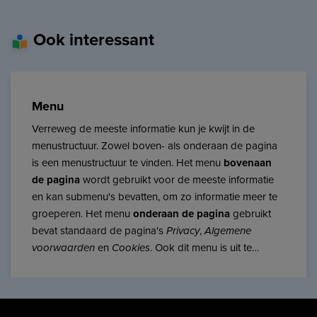
Ook interessant
Menu
Verreweg de meeste informatie kun je kwijt in de
menustructuur. Zowel boven- als onderaan de pagina
is een menustructuur te vinden. Het menu
bovenaan
de pagina
wordt gebruikt voor de meeste informatie
en kan submenu's bevatten, om zo informatie meer te
groeperen. Het menu
onderaan de pagina
gebruikt
bevat standaard de pagina's
Privacy
,
Algemene
voorwaarden
en
Cookies
. Ook dit menu is uit te
breiden aan informatie, maar kan geen submenu's
bevatten.Zowel boven- als onderaan is de
menustructuur aan te passen. De in dit artikel
uitgelegde werkwijze is voor beide structuren