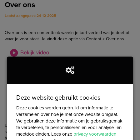
Over ons
Laatst aangepast: 24-12-2025
Over ons is een contentblok waarin je kort verteld wat je doet of
waar je voor staat. Je vindt deze optie via Content > Over ons.
Deze website gebruikt cookies
Deze cookies worden gebruikt om informatie te
verzamelen over hoe je met onze website omgaat.
We gebruiken deze informatie om je gebruiksgemak
Dit blok bestaat uit een logo, de naam van je
te verbeteren, te personaliseren en voor analyse- en
stichting/vereniging/organisatie en de content. Afhankelijk van de
meetdoeleinden. Lees onze
privacy voorwaarden
template komt de inhoud hiervan op de volgende plekken terug: